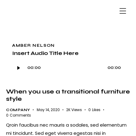
AMBER NELSON
Insert Audio Title Here
Audio
00:00
00:00
Player
When you use a transitional furniture
style
May 14, 2020
2K
Views
0
Likes
COMPANY
0
Comments
Qroin faucibus nec mauris a sodales, sed elementum
mi tincidunt. Sed eget viverra egestas nisi in